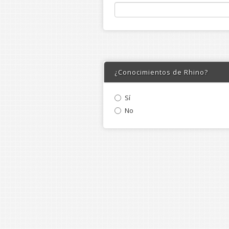
¿Conocimientos de Rhino?
Sí
No