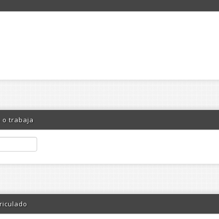
 o trabaja
riculado